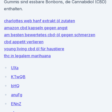
Gummis sind essbare Bonbons, die Cannabidiol (CBD)
enthalten.
charlottes web hanf extrakt öl zutaten
amazon cbd kapseln gegen angst
am besten bewertetes cbd-öl gegen schmerzen
cbd appetit verlieren
young living cbd öl für haustiere
thc in legalem marihuana
UXa
KTwQB
bHQ
anuFg
ENnZ