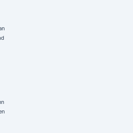
an
nd
nn
en