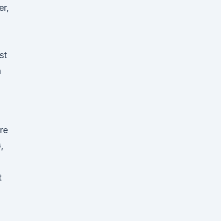
er,
n
st
n
re
,
t