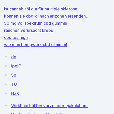
ist cannabisöl gut für multiple sklerose
können sie cbd-öl nach arizona versenden_
50 mg vollspektrum cbd gummis
rauchen verursacht krebs
cbd tea high
wie man hempworx cbd öl nimmt
do
ipgjO
Sp
TU
HzX
Wirkt cbd-öl bei vorzeitiger ejakulation_