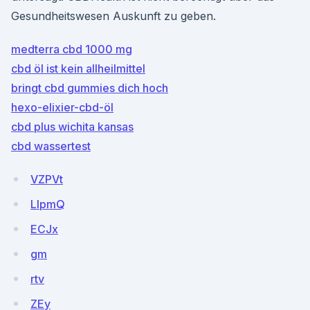
Gesundheitswesen Auskunft zu geben.
medterra cbd 1000 mg
cbd öl ist kein allheilmittel
bringt cbd gummies dich hoch
hexo-elixier-cbd-öl
cbd plus wichita kansas
cbd wassertest
VZPVt
LIpmQ
ECJx
gm
rtv
ZEy