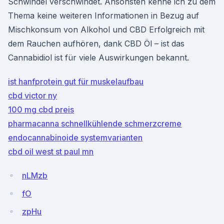
Schwindel verschwindet. Ansonsten kenne ich zu dem
Thema keine weiteren Informationen in Bezug auf
Mischkonsum von Alkohol und CBD Erfolgreich mit
dem Rauchen aufhören, dank CBD Öl – ist das
Cannabidiol ist für viele Auswirkungen bekannt.
ist hanfprotein gut für muskelaufbau
cbd victor ny
100 mg cbd preis
pharmacanna schnellkühlende schmerzcreme
endocannabinoide systemvarianten
cbd oil west st paul mn
nLMzb
fO
zpHu